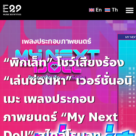
En
Th
“พิกเล็ท” โชว์เสียงร้อง
“เล่นซ่อนหา” เวอร์ชั่นอนิ
เมะ เพลงประกอบ
ภาพยนตร์ “My Next
Doll” สไตล์โรบอท