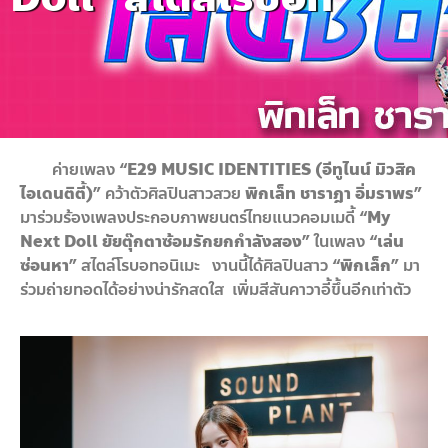
ค่ายเพลง
“
E29
MUSIC IDENTITIES (อีทูไนน์ มิวสิค
ไอเดนติตี้)”
คว้าตัวศิลปินสาวสวย
พิกเล็ท ชาราฎา อิ่มราพร”
มาร่วมร้องเพลงประกอบภาพยนตร์ไทยแนวคอมเมดี้
“
My
Next Doll ยัยตุ๊กตาซ้อมรักยกกำลังสอง”
ในเพลง
“เล่น
ซ่อนหา”
สไตล์โรบอทอนิเมะ งานนี้ได้ศิลปินสาว
“พิกเล็ก”
มา
ร่วมถ่ายทอดได้อย่างน่ารักสดใส เพิ่มสีสันคาวาอี้ขึ้นอีกเท่าตัว