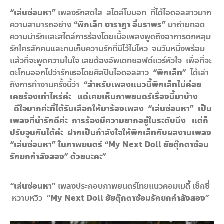
“เล่นซ่อนหา”
เพลงรักสดใส สไตล์โบบอท ที่ได้ไอดอลสาวมาก
ความสามารถอย่าง
“พิกเล็ท ชาราฎา อิ่มราพร”
มาถ่ายทอด
ความน่ารักและสไตล์การร้องโดยเนื้อเพลงพูดถึงอาการตกหลุม
รักใครสักคนและทนเก็บความรักที่มีไว้ไม่ไหว จนวันหนึ่งพร้อม
แล้วที่จะพูดความในใจ เลยต้องอัพเดทซอฟต์แวร์หัวใจ เพื่อที่จะ
ตะโกนออกไปว่ารักเธอโดยศิลปินไอดอลสาว
“พิกเล็ท”
ได้เล่า
ถึงการทำงานครั้งนี้ว่า
“สำหรับเพลงแนวนี้พิก
เล็ทไม่ค่อย
เคยร้องเท่าไหร่ค่ะ แต่เคยเห็นภาพยนตร์เรื่องนี้มาบ้าง
ดีใจมากค่ะที่ได้รับเลือกให้มาร้องเพลง “เล่นซ่อนหา” เป็น
เพลงที่น่ารักดีค่ะ การร้องมีความยากอยู่ในระดับนึง แต่ก็
ปรับจูนกันได้ค่ะ ฝากเป็นกำลังใจให้พิกเล็ทกับผลงานเพลง
“เล่นซ่อนหา” ในภาพยนตร์
“
My Next Doll
ยัยตุ๊กตาซ้อม
รักยกกำลังสอง” ด้วยนะคะ”
“เล่นซ่อนหา”
เพลงประกอบภาพยนตร์ไทยแนวคอมเมดี้ เซ็กซี่
หวาบหวิว
“
My Next
Doll ยัยตุ๊กตาซ้อมรักยกกำลังสอง”