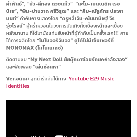
คำพันธ์”
,
“บัว-สีทอง ดวงแก้ว” “
นะโม
-เบนเนดิค เรอ
บิเย”, “พิม-ปานวาด ศรีวิรุฒ” และ “ภีม-ณัฐภัทร ประภา
นนท์”
กำกับการแสดงโดย
“ครูหลี่เจิน-ณัชชานิษฐ์ จิร
รุ่งโรจน์”
ผู้คร่ำหวอดในวงการบันเทิงทั้งเบื้องหน้าและเบื้อง
หลังมานาน ที่ได้มานั่งแท่นรับหน้าที่ผู้กำกับเป็นครั้งแรก!!! ภาย
ใต้การผลิตโดย
“โมโนออริจินอล” ดูได้ไม่มีเซ็นเซอร์ที่
MONOMAX (โมโนแมกซ์)
ติดตามชม
“
My Next Doll ยัยตุ๊กตาซ้อมรักยกกำลังสอง”
และฟังเพลง
“เล่นซ่อนหา”
Ver.อนิเมะ
สุดน่ารักกันได้ทาง
Youtube E29 Music
Identities