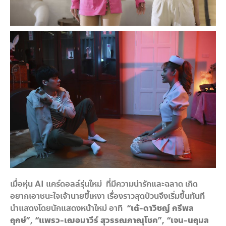
เมื่อหุ่น AI แคร์ดอลล์รุ่นใหม่ ที่มีความน่ารักและฉลาด เกิด
อยากเอาชนะใจเจ้านายขี้เหงา เรื่องราวสุดป่วนจึงเริ่มขึ้นทันที
นำแสดงโดยนักแสดงหน้าใหม่ อาทิ
“เต้-ดาวิชญ์ กรีพล
ฤกษ์”
, “แพรว-เฌอมาวีร์ สุวรรณภาณุโชค”, “เจน-นฤมล