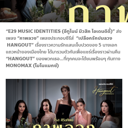
“
E29
MUSIC IDENTITIES (อีทูไนน์ มิวสิค ไอเดนติตี้)”
ส่ง
เพลง
“ภาพลวง”
เพลงประกอบซีรีส์
“เปลือกรักปมลวง
HANGOUT”
เรื่องราวความรักแสนเจ็บปวดของ 5 นางเอก
แถวหน้าของเมืองไทย ได้มารวมตัวกันเพื่อแชร์เรื่องราวผ่านคืน
“
HANGOUT”
ของพวกเธอ…ที่ทุกคนจะได้ชมพร้อมๆ กันทาง
MONOMAX (โมโนแมกซ์)