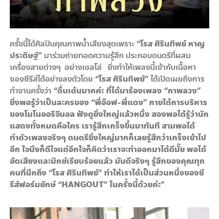
ครั้งนี้ได้ศิลปินคุณภาพน้ำเสียงสุดเพราะ
“โรส ศิรินทิพย์ หาญ
ประดิษฐ์”
มาร่วมถ่ายทอดความรู้สึก ประกอบดนตรีที่ผสม
เครื่องสายต่างๆ อย่างเชลโล่ ยิ่งทำให้เพลงนี้เข้ากับเนื้อหา
ของซีรีส์ได้อย่างลงตัวโดย
“โรส ศิรินทิพย์”
ได้เปิดเผยถึงการ
ทำงานครั้งว่า
“ตื่นเต้นมากค่ะ ที่ได้มาร้องเพลง “ภาพลวง”
ยิ่งพอรู้ว่าเป็นละครของ “พี่อ๊อฟ
-พี่แดง” ภายใต้การบริหาร
ของโมโนออริจินอล ฟังดูยิ่งใหญ่แล้วหนึ่ง สองพอได้รู้ว่านัก
แสดงทั้งหมดคือใคร เรารู้สึกเกร็งขึ้นมาทันที สามพอได้
ทำตัวเพลงจริงๆ ดนตรียิ่งใหญ่มากก็เลยรู้สึกว่าเกร็งเข้าไป
อีก ใจนึงก็ดีใจแต่อีกใจก็คิดว่าเราจะทำออกมาได้ดีมั๊ย พอได้
อัดเสียงและมิกซ์เรียบร้อยแล้ว มันดีจริงๆ รู้สึกของคุณทุก
คนที่นึกถึง “โรส ศิรินทิพย์” ทำให้เราได้เป็นส่วนหนึ่งของซี
รีส์ฟอร์มยักษ์
“
HANGOUT” ในครั้งนี้ด้วยค่ะ”