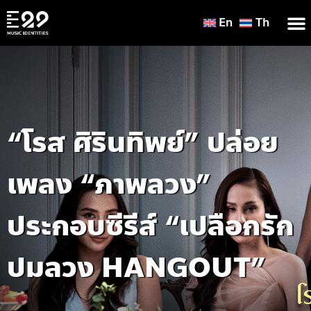
En
Th
“โรส ศิรินทิพย์” ปล่อย
เพลง “ภาพลวง”
ประกอบซีรีส์ “เปลือกรัก
ปมลวง HANGOUT”