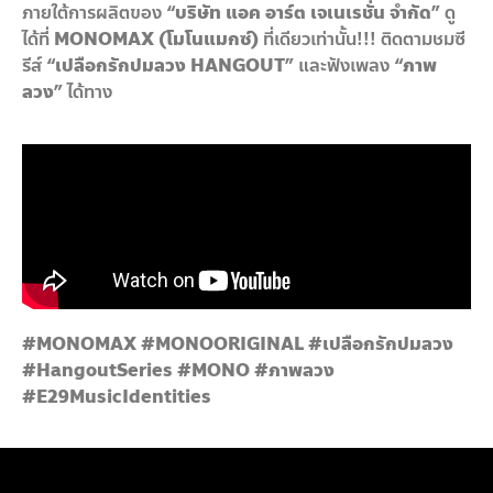
ภายใต้การผลิตของ
“บริษัท แอค อาร์ต เจเนเรชั่น จำกัด”
ดู
ได้ที่
MONOMAX (โมโนแมกซ์)
ที่เดียวเท่านั้น!!! ติดตามชมซี
รีส์
“เปลือกรักปมลวง
HANGOUT”
และฟังเพลง
“ภาพ
ลวง”
ได้ทาง
#MONOMAX #MONOORIGINAL #
เปลือกรักปมลวง
#HangoutSeries #MONO #ภาพลวง
#E29MusicIdentities