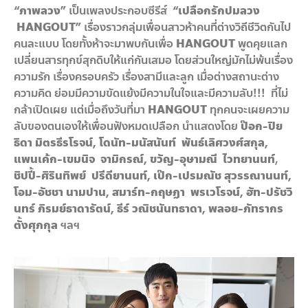
“ภาพลวง”
เป็นเพลงประกอบซีรีส์
“เปลือกรักปมลวง
HANGOUT”
เรื่องราวกลุ่มเพื่อนสาวห้าคนที่ต่างวิถีชีวิตกันไป
คนละแบบ โดยทั้งห้าจะมาพบกันเพื่อ
HANGOUT
พูดคุยแลก
เปลี่ยนสารทุกข์สุกดิบให้แก่กันเสมอ โดยส่วนใหญ่มักไม่พ้นเรื่อง
ความรัก เรื่องครอบครัว เรื่องสามีและลูก เมื่อต่างสถานะต่าง
ความคิด ย่อมมีความขัดแย้งมีความในใจและมีความลับ!!! ที่ไม่
กล้าเปิดเผย แต่เมื่อถึงวันที่มา
HANGOUT
ทุกคนจะเผยความ
ลับของตนเองให้เพื่อนฟังหมดเปลือก นำแสดงโดย
ป๊อก
-ปิย
ธิดา มิตรธีรโรจน์, โดนัท-มนัสนันท์ พันธ์เลิศวงศ์สกุล,
แพนเค้ก-เขมนิจ จามิกรณ์, ขวัญ-อุษามณี ไวทยานนท์
,
ชิปปี้
-ศิรินทิพย์ ปรีดียานนท์, เป๊ก-เปรมณัช สุวรรณานนท์,
โอม-อัชชา นามปาน, สมาร์ท-กฤษฏา พรเวโรจน์, ฮัท-ปรัชวิ
นทร์ ภิรมย์ธาดารัตน์, ธีร์ วณิชนันทธาดา, พลอย-ภัทรากร
ตั้งศุภกุล
ฯลฯ