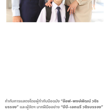
กำกับการแสดงโดยผู้กำกับมือฉมัง
“อ๊อฟ
-พงษ์พัฒน์ วชิร
บรรจง”
และผู้จัดฯ มากฝีมืออย่าง
“บีบี
-เอกนรี วชิรบรรจง”