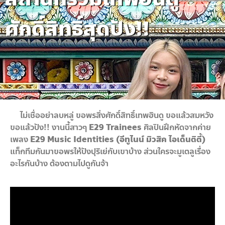
ศักดิ์สิทธิ์สุดปัง!!
ไม่เชื่ออย่าลบหลู่ ขอพรสิ่งศักดิ์สิทธิ์เทพฮินดู ขอแล้วสมหวัง
ขอแล้วปัง!! งานนี้สาวๆ
E29 Trainees
ศิลปินฝึกหัดจากค่าย
เพลง
E29 Music Identities (อีทูไนน์ มิวสิค ไอเด็นติตี้)
แท็กทีมกันมาขอพรให้ปังปุริเย่กับเขาบ้าง ส่วนใครจะมูเตลูเรื่อง
อะไรกันบ้าง ต้องตามไปดูกันจ้า