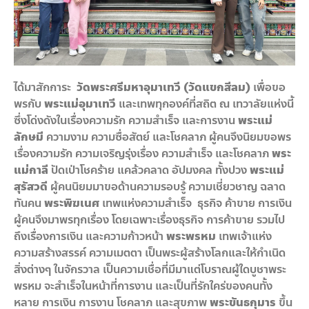
ได้มาสักการะ
วัดพระศรีมหาอุมาเทวี (วัดแขกสีลม)
เพื่อขอ
พรกับ
พระแม่อุมาเทวี
และเทพทุกองค์ที่สถิต ณ เทวาลัยแห่งนี้
ซึ่งโด่งดังในเรื่องความรัก ความสำเร็จ และการงาน
พระแม่
ลักษมี
ความงาม ความซื่อสัตย์ และโชคลาภ ผู้คนจึงนิยมขอพร
เรื่องความรัก ความเจริญรุ่งเรื่อง ความสำเร็จ และโชคลาภ
พระ
แม่กาลี
ปัดเป่าโชคร้าย แคล้วคลาด อัปมงคล ทั้งปวง
พระแม่
สุรัสวดี
ผู้คนนิยมมาขอด้านความรอบรู้ ความเชี่ยวชาญ ฉลาด
ทันคน
พระพิฆเนศ
เทพแห่งความสำเร็จ ธุรกิจ ค้าขาย การเงิน
ผู้คนจึงมาพรทุกเรื่อง โดยเฉพาะเรื่องธุรกิจ การค้าขาย รวมไป
ถึงเรื่องการเงิน และความก้าวหน้า
พระพรหม
เทพเจ้าแห่ง
ความสร้างสรรค์ ความเมตตา เป็นพระผู้สร้างโลกและให้กำเนิด
สิ่งต่างๆ ในจักรวาล เป็นความเชื่อที่มีมาแต่โบราณผู้ใดบูชาพระ
พรหม จะสำเร็จในหน้าที่การงาน และเป็นที่รักใคร่ของคนทั้ง
หลาย การเงิน การงาน โชคลาภ และสุขภาพ
พระขันธกุมาร
ขึ้น