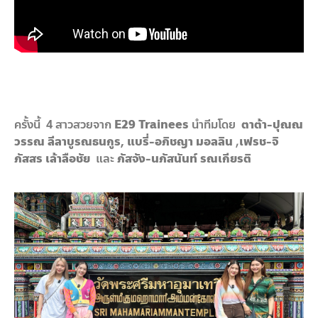
ครั้งนี้ 4 สาวสวยจาก
E
29 Trainees
นำทีมโดย
ตาต้า-ปุณณ
วรรณ ลีลาบูรณธนกูร,
แบรี่-อภิชญา มอลลิน
,
เฟรช-จิ
ภัสสร เล้าลือชัย
และ
ภัสจัง-นภัสนันท์ รณเกียรติ