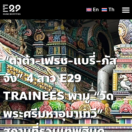
En
Th
“ตาต้า-เฟรช-แบรี่-ภัส
จัง” 4 สาว E29
TRAINEES พามู “วัด
พระศรีมหาอุมาเทวี”
สถานที่รวมเทพฮินดู