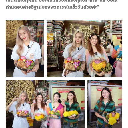
เมตตากับทุกคน ขอให้สมหวังสำเร็จทุกประการ และขอให้
ท่านตอบคำอธิฐานของพวกเราในเร็ววันด้วยค่ะ”