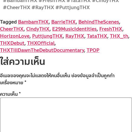
#BambamTHX #FreshTHX #TataTHX #CindyTHX
#CheerTHX #RayTHX #PuttjungTHX
Tagged
BambamTHX
,
BarrieTHX
,
BehindTheScenes
,
CheerTHX
,
CindyTHX
,
E29MusicIdentities
,
FreshTHX
,
HorizonLove
,
PuttjungTHX
,
RayTHX
,
TataTHX
,
THX_th
,
THXDebut
,
THXOfficial
,
THXTillDawnTheDebutDocumentary
,
TPOP
ใส่ความเห็น
อีเมลของคุณจะไม่แสดงให้คนอื่นเห็น
ช่องข้อมูลจำเป็นถูกทำ
เครื่องหมาย
*
ความเห็น
*