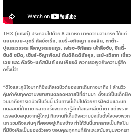
THX (แธงซ์) ประกอบไปด้วย 8 สมาชิก มากความสามารถ ได้แก่
แบมแบม-บุตรี กัลย์จารึก, แบรี่-อภิชญา มอลลิน, ตาต้า-
ปุณณวรรณ ลีลาบูรณธนกูร, เฟรช-จิภัสสร เล้าลือชัย, ซินดี้-
ซินดี ชมิด, เชียร์-จิญาพัฒน์ ตันติกิตติชัยกุล, เรย์-รวิสรา เชี่ยว
เวช และ ภัสจัง-นภัสนันท์ รณเกียรติ
พวกเธอพูดถึงความรู้สึก
ครั้งนี้ว่า
“ดีใจและภูมิใจมากที่ซิงเกิลเดบิวต์ของเราเดินทางมาถึง 1 ล้านวิว
คุ้มค่ากับทุกความพยายามตลอดหลายปีที่ผ่านมา ตั้งแต่เป็นเด็กฝึก
จนมาถึงการเดบิวต์ในวันนี้ เส้นทางนี้เต็มไปด้วยการฝึกฝนและบท
ทดสอบที่ท้าทาย หลายครั้งพวกเรารู้สึกท้อและเสียน้ำตา แต่เพราะ
แรงสนับสนุนจากผู้ใหญ่ ทีมงานที่เห็นถึงความมุ่งมั่นตั้งใจของพวก
เรา รวมถึงแฟนๆ ที่คอยอยู่เคียงข้าง ทำให้วันนี้เรากลายเป็นศิลปิน
ที่มีซิงเกิลเป็นของตัวเอง ขอบคุณทุกคนที่รักและสนับสนุนพวกเรา