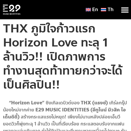
En
Th
THX ภูมิใจก้าวแรก
Horizon Love ทะลุ 1
ล้านวิว!! เปิดภาพการ
ทำงานสุดท้าทายกว่าจะได้
เป็นศิลปิน!!
“Horizon Love”
ซิงเกิลเดบิวต์ของ
THX (แธงซ์)
เกิร์ลกรุ๊ป
น้องใหม่จากค่าย
E29 MUSIC IDENTITIES (อีทูไนน์ มิวสิค ไอ
เด็นติตี้)
สร้างกระแสแรงไม่หยุด! เพียงไม่นานหลังปล่อยเอ็มวี
ยอดวิวก็พุ่งทะลุ 1 ล้านวิว เป็นที่เรียบร้อย กระแสตอบรับจากแฟน
เพลงอบอุ่นเกินคาด ทำให้ศิลปินและทีมงานหายเหนื่อยไปตามๆ กัน