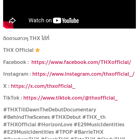
ติดตามสาวๆ THX ได้ที่
THX Official
Facebook :
https://www.facebook.com/THXofficial/
Instagram :
https://www.instagram.com/thxofficial_/
X :
https://x.com/thxofficial_
TikTok :
https://www.tiktok.com/@thxofficial_
#THXTillDawnTheDebutDocumentary
#BehindTheScenes #THXDebut #THX_th
#THXOfficial #HorizonLove #E29MusicIdentities
#E29MusicIdentities #TPOP #BarrieTHX