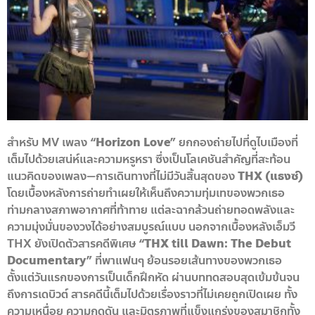
สำหรับ MV เพลง
“Horizon Love”
ยกกองถ่ายไปที่ดูไบเมืองที่
เต็มไปด้วยเสน่ห์และความหรูหรา ซึ่งเป็นโลเคชันสำคัญที่สะท้อน
แนวคิดของเพลง—การเดินทางที่ไม่มีวันสิ้นสุดของ
THX (แธงซ์)
โดยเบื้องหลังการถ่ายทำเผยให้เห็นถึงความทุ่มเทของพวกเธอ
ท่ามกลางสภาพอากาศที่ท้าทาย แต่ละฉากล้วนถ่ายทอดพลังและ
ความมุ่งมั่นของวงได้อย่างสมบูรณ์แบบ นอกจากเบื้องหลังเอ็มวี
THX ยังเปิดตัวสารคดีพิเศษ
“THX till Dawn: The Debut
Documentary”
ที่พาแฟนๆ ย้อนรอยเส้นทางของพวกเธอ
ตั้งแต่วันแรกของการเป็นเด็กฝึกหัด ผ่านบททดสอบสุดเข้มข้นจน
ถึงการเดบิวต์ สารคดีนี้เต็มไปด้วยเรื่องราวที่ไม่เคยถูกเปิดเผย ทั้ง
ความเหนื่อย ความกดดัน และมิตรภาพที่แข็งแกร่งของสมาชิกทั้ง