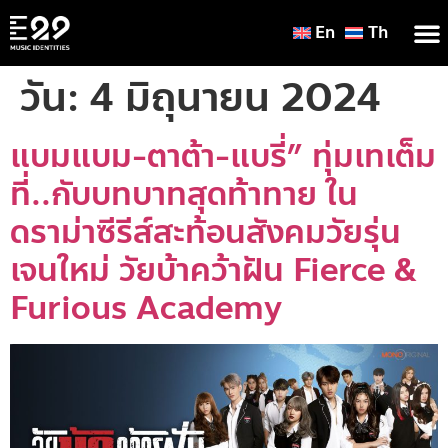
En
Th
วัน:
4 มิถุนายน 2024
แบมแบม-ตาต้า-แบรี่” ทุ่มเทเต็ม
ที่..กับบทบาทสุดท้าทาย ใน
ดราม่าซีรีส์สะท้อนสังคมวัยรุ่น
เจนใหม่ วัยบ้าคว้าฝัน Fierce &
Furious Academy