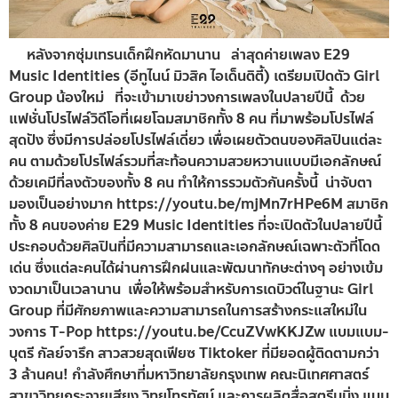
หลังจากซุ่มเทรนเด็กฝึกหัดมานาน ล่าสุดค่ายเพลง E29
Music Identities (อีทูไนน์ มิวสิค ไอเด็นติตี้) เตรียมเปิดตัว Girl
Group น้องใหม่ ที่จะเข้ามาเขย่าวงการเพลงในปลายปีนี้ ด้วย
แฟชั่นโปรไฟล์วิดีโอที่เผยโฉมสมาชิกทั้ง 8 คน ที่มาพร้อมโปรไฟล์
สุดปัง ซึ่งมีการปล่อยโปรไฟล์เดี่ยว เพื่อเผยตัวตนของศิลปินแต่ละ
คน ตามด้วยโปรไฟล์รวมที่สะท้อนความสวยหวานแบบมีเอกลักษณ์
ด้วยเคมีที่ลงตัวของทั้ง 8 คน ทำให้การรวมตัวกันครั้งนี้ น่าจับตา
มองเป็นอย่างมาก https://youtu.be/mjMn7rHPe6M สมาชิก
ทั้ง 8 คนของค่าย E29 Music Identities ที่จะเปิดตัวในปลายปีนี้
ประกอบด้วยศิลปินที่มีความสามารถและเอกลักษณ์เฉพาะตัวที่โดด
เด่น ซึ่งแต่ละคนได้ผ่านการฝึกฝนและพัฒนาทักษะต่างๆ อย่างเข้ม
งวดมาเป็นเวลานาน เพื่อให้พร้อมสำหรับการเดบิวต์ในฐานะ Girl
Group ที่มีศักยภาพและความสามารถในการสร้างกระแสใหม่ใน
วงการ T-Pop https://youtu.be/CcuZVwKKJZw แบมแบม-
บุตรี กัลย์จารึก สาวสวยสุดเฟียซ Tiktoker ที่มียอดผู้ติดตามกว่า
3 ล้านคน! กำลังศึกษาที่มหาวิทยาลัยกรุงเทพ คณะนิเทศศาสตร์
สาขาวิทยุกระจายเสียง วิทยุโทรทัศน์ และการผลิตสื่อสตรีมมิ่ง แบม