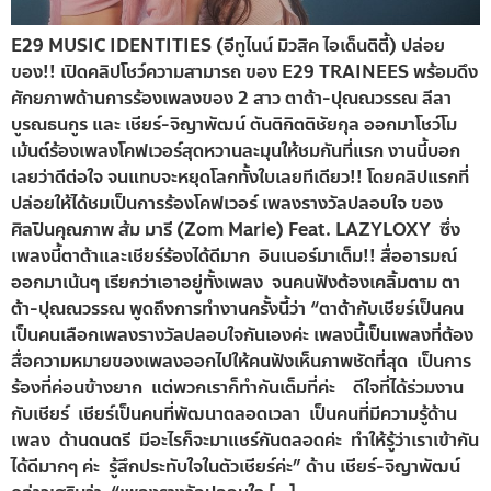
E29 MUSIC IDENTITIES (อีทูไนน์ มิวสิค ไอเด็นติตี้) ปล่อย
ของ!! เปิดคลิปโชว์ความสามารถ ของ E29 TRAINEES พร้อมดึง
ศักยภาพด้านการร้องเพลงของ 2 สาว ตาต้า-ปุณณวรรณ ลีลา
บูรณธนกูร และ เชียร์-จิญาพัฒน์ ตันติกิตติชัยกุล ออกมาโชว์โม
เม้นต์ร้องเพลงโคฟเวอร์สุดหวานละมุนให้ชมกันที่แรก งานนี้บอก
เลยว่าดีต่อใจ จนแทบจะหยุดโลกทั้งใบเลยทีเดียว!! โดยคลิปแรกที่
ปล่อยให้ได้ชมเป็นการร้องโคฟเวอร์ เพลงรางวัลปลอบใจ ของ
ศิลปินคุณภาพ ส้ม มารี (Zom Marie) Feat. LAZYLOXY ซึ่ง
เพลงนี้ตาต้าและเชียร์ร้องได้ดีมาก อินเนอร์มาเต็ม!! สื่ออารมณ์
ออกมาเน้นๆ เรียกว่าเอาอยู่ทั้งเพลง จนคนฟังต้องเคลิ้มตาม ตา
ต้า-ปุณณวรรณ พูดถึงการทำงานครั้งนี้ว่า “ตาต้ากับเชียร์เป็นคน
เป็นคนเลือกเพลงรางวัลปลอบใจกันเองค่ะ เพลงนี้เป็นเพลงที่ต้อง
สื่อความหมายของเพลงออกไปให้คนฟังเห็นภาพชัดที่สุด เป็นการ
ร้องที่ค่อนข้างยาก แต่พวกเราก็ทำกันเต็มที่ค่ะ ดีใจที่ได้ร่วมงาน
กับเชียร์ เชียร์เป็นคนที่พัฒนาตลอดเวลา เป็นคนที่มีความรู้ด้าน
เพลง ด้านดนตรี มีอะไรก็จะมาแชร์กันตลอดค่ะ ทำให้รู้ว่าเราเข้ากัน
ได้ดีมากๆ ค่ะ รู้สึกประทับใจในตัวเชียร์ค่ะ” ด้าน เชียร์-จิญาพัฒน์